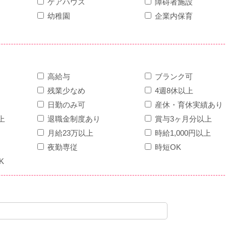
ケアハウス
障碍者施設
幼稚園
企業内保育
高給与
ブランク可
残業少なめ
4週8休以上
日勤のみ可
産休・育休実績あり
上
退職金制度あり
賞与3ヶ月分以上
月給23万以上
時給1,000円以上
夜勤専従
時短OK
K