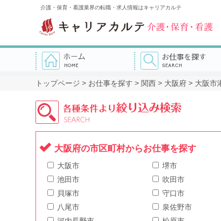
介護・保育・看護業界の転職・求人情報はキャリアカルテ
トップページ
>
お仕事を探す
>
関西
>
大阪府
>
大阪市
大阪府の市区町村からお仕事を探す
大阪市
堺市
池田市
吹田市
貝塚市
守口市
八尾市
泉佐野市
河内長野市
松原市