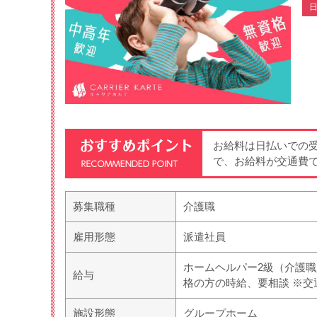
日
お給料は日払いでの
で、お給料が交通費
募集職種
介護職
雇用形態
派遣社員
ホームヘルパー2級（介護職員初
給与
格の方の時給、要相談 ※交
施設形態
グループホーム