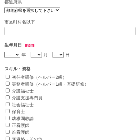
都道府県
市区町村名以下
生年月日
必須
年
月
日
スキル・資格
初任者研修（ヘルパー2級）
実務者研修（ヘルパー1級・基礎研修）
介護福祉士
介護支援専門員
社会福祉士
保育士
幼稚園教諭
正看護師
准看護師
無資格・その他