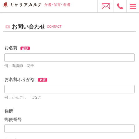
お問い合わせ
CONTACT
お名前
必須
例：看護師 花子
お名前ふりがな
必須
例：かんごし はなこ
住所
郵便番号