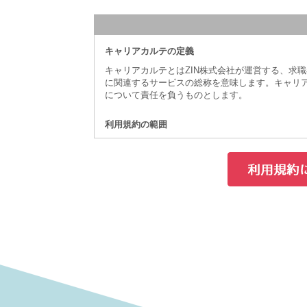
キャリアカルテの定義
キャリアカルテとはZIN株式会社が運営する、求
に関連するサービスの総称を意味します。キャリ
について責任を負うものとします。
利用規約の範囲
ユーザーの皆様はキャリアカルテの利用に関して
利用規約の変更
本利用規約は如何なる理由でも通知なしに変更す
サービスの変更・停止
当社は、当サイトの全てまたは一部のサービスを
更・停止の際、当社はできうる限りの方法で、利
を得ぬ場合は事前に告知することなく、サービス
利用者に不利益や損害が発生した場合、当社は一