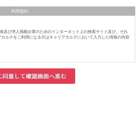
利用規約
職者及び求人掲載企業のためのインターネット上の検索サイト及び、それ
アカルテをご利用になる方はキャリアカルテにおいて入力した情報の内容
適用される、以下の利用規約を承認するものとします。
る場合があります。
いつでも、変更または停止することができるものとします。サービス変
用者に対してその旨を事前に告知するものとします。但し、天災などやむ
を変更・停止できるものとします。 サービスの変更または停止に伴い、
切の責任を負わないものとします。