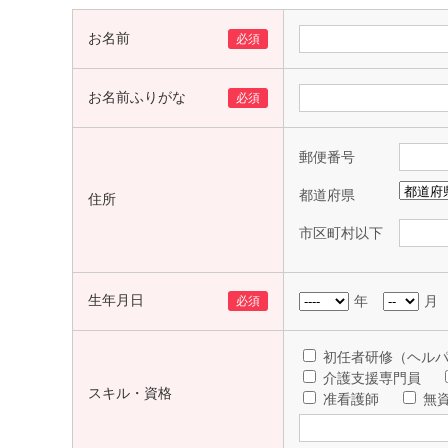
お名前
必須
お名前ふりがな
必須
郵便番号
都道府県
住所
市区町村以下
生年月日
年
月
必須
初任者研修（ヘルパ
介護支援専門員
スキル・資格
准看護師
無