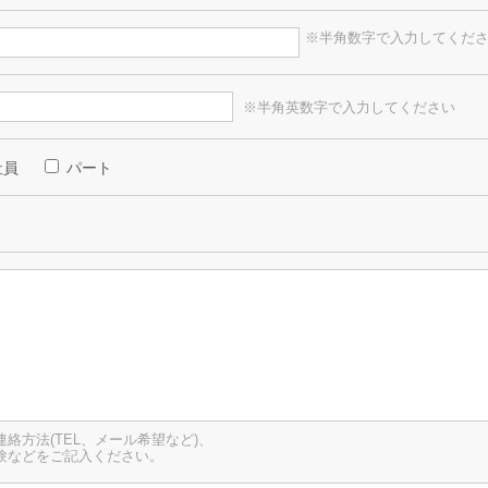
※半角数字で入力してくだ
※半角英数字で入力してください
社員
パート
絡方法(TEL、メール希望など)、
験などをご記入ください。