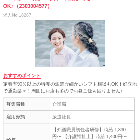
OK♪（2303004577）
求人No.18267
おすすめポイント
定着率90％以上の特養の派遣☆細かいシフト相談もOK！好立地
で通勤楽々！周囲にお店も多のでお昼ご飯も困りません♪
募集職種
介護職
雇用形態
派遣社員
【介護職員初任者研修】時給 1,330
円〜 【介護福祉士】時給 1,400円〜
給与