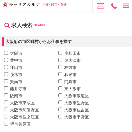
求人検索
SEARCH
大阪府の市区町村からお仕事を探す
大阪市
岸和田市
豊中市
泉大津市
守口市
枚方市
茨木市
和泉市
箕面市
門真市
藤井寺市
東大阪市
阪南市
大阪市浪速区
大阪市東成区
大阪市生野区
大阪市阿倍野区
大阪市住吉区
大阪市住之江区
大阪市平野区
堺市美原区