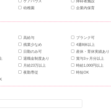
ケアハウス
障碍者施設
幼稚園
企業内保育
高給与
ブランク可
残業少なめ
4週8休以上
日勤のみ可
産休・育休実績あり
上
退職金制度あり
賞与3ヶ月分以上
月給23万以上
時給1,000円以上
夜勤専従
時短OK
K