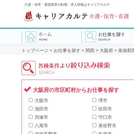
介護・保育・看護業界の転職・求人情報はキャリアカルテ
トップページ
>
お仕事を探す
>
関西
>
大阪府
>
泉南郡
大阪府の市区町村からお仕事を探す
大阪市
堺市
池田市
吹田市
貝塚市
守口市
八尾市
泉佐野市
河内長野市
松原市