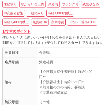
未経験可
駅から10分以内
高給与
ブランク可
残業少なめ
中高齢者歓迎
日勤のみ可
時給1,000円以上
時給1,400円以上
無資格OK
夜勤専従
日払い・週払いOK
おすすめポイント
使いたいときに使いたい分だけお金を引き出せる人気の日払い
制度をご用意しております♪安心して勤務スタートできますね☆
募集職種
介護職
雇用形態
派遣社員
【介護職員初任者研修】時給1400
円〜
給与
【介護福祉士】時給1550円〜
※無資格の方の時給、要相談
※交通費別途支給
施設形態
その他