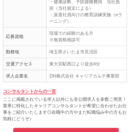
・健康診断、予防接種費用 当社負
担（当社規定による）
・派遣社員向けの教育訓練実施（eラ
ーニング）
現場での経験のある方
応募資格
※無資格相談可
勤務地
埼玉県さいたま市見沼区
交通アクセス
東大宮駅西口より徒歩8分
求人企業名
ZIN株式会社 キャリアカルテ事業部
コンサルタントからの一言
ここに掲載されている求人以外にも非公開求人を多数ご用意！
業界に特化したキャリアコンサルタントが希望に合わせたお仕
事をご紹介いたします◎在職中の方やまだ転職悩み中の方もお
気軽にどうぞ♪